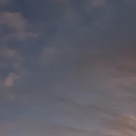
Opplevelser
Rom
Restaurant
Møter og arrangement
Om oss
Om oss
English
Norwegian Bokmål
Book her