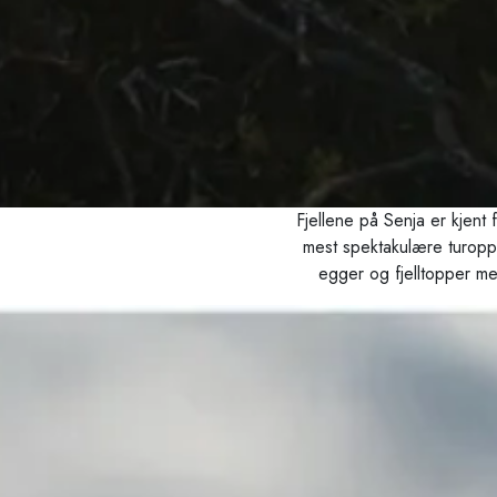
Fjellene på Senja er kjent
Pause
mest spektakulære turoppl
egger og fjelltopper med