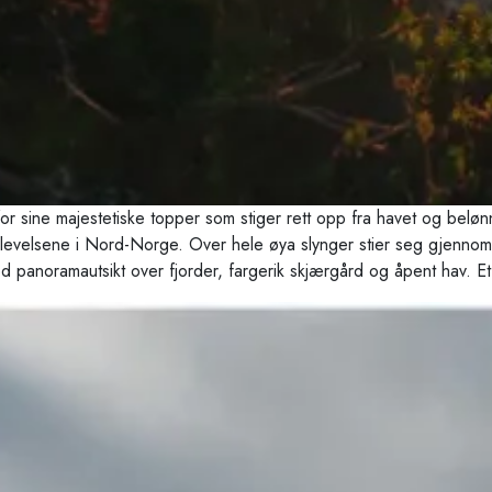
 for sine majestetiske topper som stiger rett opp fra havet og belø
evelsene i Nord-Norge. Over hele øya slynger stier seg gjennom rå 
 panoramautsikt over fjorder, fargerik skjærgård og åpent hav. Et s