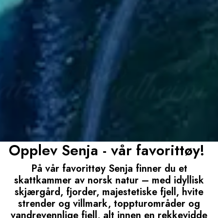
Opplev Senja - vår favorittøy!
Pause
På vår favorittøy Senja finner du et
skattkammer av norsk natur – med idyllisk
skjærgård, fjorder, majestetiske fjell, hvite
strender og villmark, toppturområder og
vandrevennlige fjell, alt innen en rekkevidde