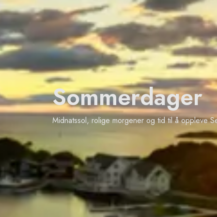
Sommerdager
Midnatssol, rolige morgener og tid til å oppleve S