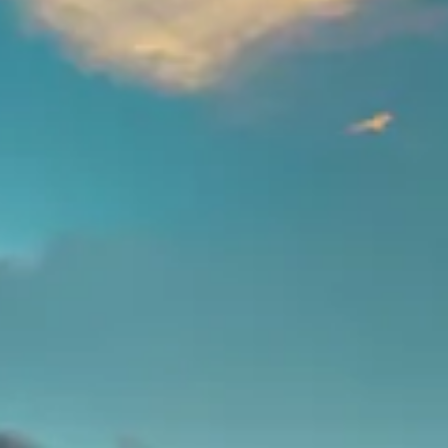
Opplevelser
Rom
Restaurant
Møter og arrangement
Om oss
Om oss
English
Norwegian Bokmål
Book her